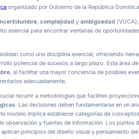
ica
organizado por Gobierno de la República Dominica
incertidumbre
,
complejidad
y
ambigüedad
(VUCA),
lto esencial para encontrar ventanas de oportunidades
olidan como una disciplina esencial, ofreciendo herr
rollo potencial de sucesos a largo plazo. Esta área de
mbre
, al facilitar una mayor conciencia de posibles eve
frentarlos adecuadamente.
ucial recurrir a metodologías que faciliten proyeccion
égicas
. Las decisiones deben fundamentarse en un aná
 Este modelo implica establecer categorías de conceptos
de observación y fuentes de información. Los puntos 
plican principios del diseño visual y pensamiento del